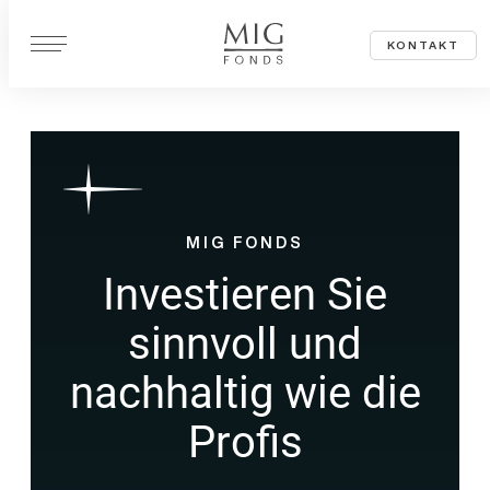
Z
KONTAKT
u
m
I
n
h
a
MIG FONDS
l
Investieren
Sie
t
s
sinnvoll und
p
r
nachhaltig wie die
i
Profis
n
g