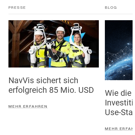
K
K
PRESSE
BLOG
A
A
T
T
E
E
G
G
O
O
R
R
I
I
E
E
NavVis sichert sich
erfolgreich 85 Mio. USD
Wie die
Investit
MEHR ERFAHREN
Use-Sta
MEHR ERFA