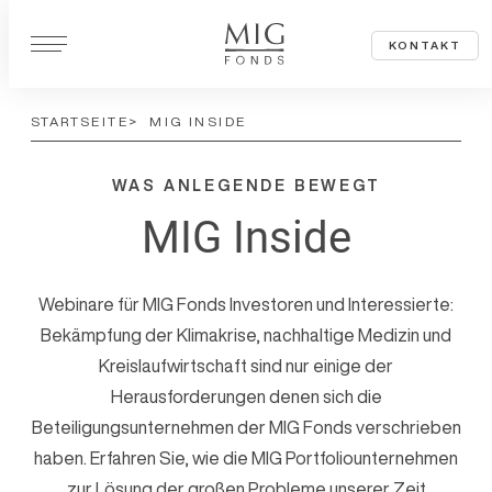
Z
KONTAKT
u
m
STARTSEITE
MIG INSIDE
I
n
WAS ANLEGENDE BEWEGT
h
a
MIG Inside
l
t
Webinare für MIG Fonds Investoren und Interessierte:
s
Bekämpfung der Klimakrise, nachhaltige Medizin und
p
Kreislaufwirtschaft sind nur einige der
r
Herausforderungen denen sich die
i
Beteiligungsunternehmen der MIG Fonds verschrieben
n
haben. Erfahren Sie, wie die MIG Portfoliounternehmen
g
zur Lösung der großen Probleme unserer Zeit