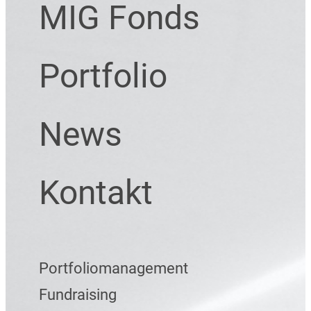
MIG Fonds
e
n
Portfolio
News
Kontakt
Portfoliomanagement
Fundraising