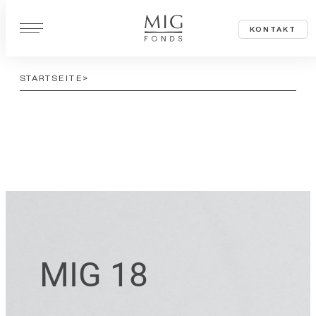
Z
KONTAKT
u
m
STARTSEITE
I
n
h
a
l
t
s
p
r
MIG 18
i
n
g