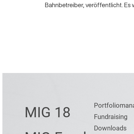
i
Bahnbetreiber, veröffentlicht. E
n
g
e
n
Portfolioma
MIG 18
Fundraising
Downloads