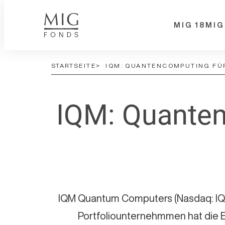
Z
MIG 18
MIG
u
m
STARTSEITE
IQM: QUANTENCOMPUTING FÜ
I
n
IQM: Quanten
h
a
l
t
s
p
IQM Quantum Computers (Nasdaq: IQM
r
Portfoliounternehmmen hat die 