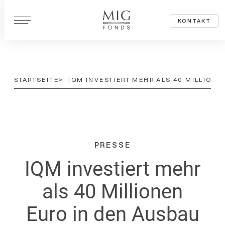
Z
KONTAKT
u
m
I
n
STARTSEITE
IQM INVESTIERT MEHR ALS 40 MILLION
h
a
l
t
s
PRESSE
p
IQM investiert mehr
r
als 40 Millionen
i
n
Euro in den Ausbau
g