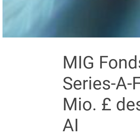
MIG Fonds
Series-A-
Mio. £ des
AI