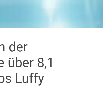
n der
 über 8,1
ps Luffy