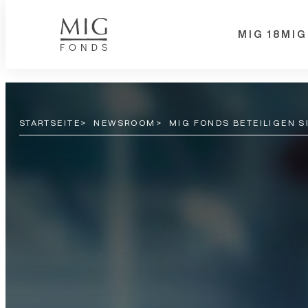
Z
MIG 18
MIG
u
m
I
n
STARTSEITE
NEWSROOM
MIG FONDS BETEILIGEN SI
h
a
l
t
s
p
r