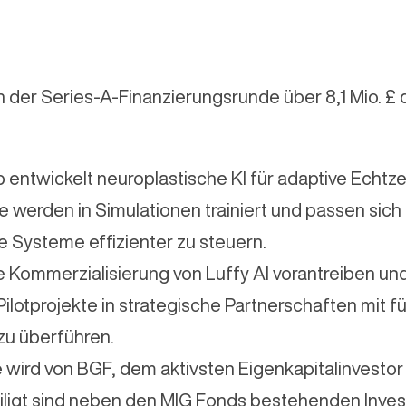
n der Series-A-Finanzierungsrunde über 8,1 Mio. £ 
entwickelt neuroplastische KI für adaptive Echtze
e werden in Simulationen trainiert und passen sic
e Systeme effizienter zu steuern.
ie Kommerzialisierung von Luffy AI vorantreiben un
ilotprojekte in strategische Partnerschaften mit f
 überführen.
 wird von BGF, dem aktivsten Eigenkapitalinvestor
teiligt sind neben den MIG Fonds bestehenden Inve