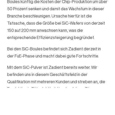
Boules künftig die Kosten der Chip-Produktion um über
50 Prozent senken und damit das Wachstum in dieser
Branche beschleunigen. Ursache hierfür ist die
Tatsache, dass die Größe bei SiC-Wafers von derzeit
150 auf 200 mm anwachsen kann, was die
entsprechende Effizienzsteigerung begründet.
Bei den SiC-Boules befindet sich Zadient derzeit in
der FuE-Phase und macht dabei gute Fortschritte.
Mit dem SiC-Pulver ist Zadient bereits weiter. Wir
befinden uns in diesem Geschäftsfeld in der
Qualifikation mit mehreren Kunden und streben an, die
Produktion in Bitterfeld bald hochzufahren. Die
Profitabilität dieses Geschäftsfeldes wird dabei
angestrebt.
Der Plan bei SiC-Boules lautet, das Verfahren für die