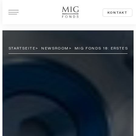
Z
KONTAKT
u
m
I
n
STARTSEITE
NEWSROOM
MIG FONDS 18: ERSTES I
h
a
l
t
s
p
r
i
n
g