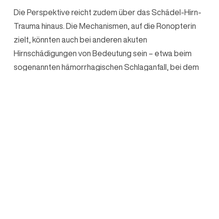
Die Perspektive reicht zudem über das Schädel-Hirn-
Trauma hinaus. Die Mechanismen, auf die Ronopterin
zielt, könnten auch bei anderen akuten
Hirnschädigungen von Bedeutung sein – etwa beim
sogenannten hämorrhagischen Schlaganfall, bei dem
eine Hirnblutung nicht nur unmittelbar Gewebe
zerstört, sondern in den Stunden und Tagen danach
eine sekundäre Schädigungskaskade aus oxidativem
Stress, Entzündung und Ödembildung in Gang setzt –
Prozesse, die jenen beim Schädel-Hirn-Trauma stark
ähneln.
Noch ist das Zukunftsmusik.
Aber wenn Tibeay in der